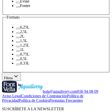
Evian
Fonter
Formato
6,25L
2,5L
2L
1,5L
1,25L
1L
0,75L
0,5L
0,33L
Filtros
hola@aqualivery.com
936 94 08 09
Aviso Legal
Condiciones de Contratación
Política de
Privacidad
Política de Cookies
Preguntas Frecuentes
SUSCRÍBETE A LA NEWSLETTER