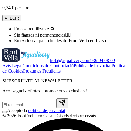
0,74 € per litre
AFEGIR
Envase reutilizable ♻️
Sin fianzas ni permanencias👌🏻
En exclusiva para clientes de
Font Vella en Casa
hola@aqualivery.com
936 94 08 09
Avís Legal
Condicions de Contractació
Política de Privacitat
Política
de Cookies
Preguntes Freqüents
SUBSCRIU-TE AL NEWSLETTER
Aconsegueix ofertes i promocions exclusives!
Accepto la
política de privacitat
© 2026 Font Vella en Casa. Tots els drets reservats.